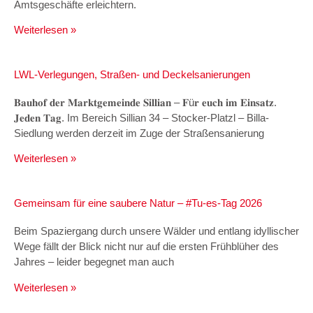
Amtsgeschäfte erleichtern.
Weiterlesen »
LWL-Verlegungen, Straßen- und Deckelsanierungen
𝐁𝐚𝐮𝐡𝐨𝐟 𝐝𝐞𝐫 𝐌𝐚𝐫𝐤𝐭𝐠𝐞𝐦𝐞𝐢𝐧𝐝𝐞 𝐒𝐢𝐥𝐥𝐢𝐚𝐧 – 𝐅ü𝐫 𝐞𝐮𝐜𝐡 𝐢𝐦 𝐄𝐢𝐧𝐬𝐚𝐭𝐳.
𝐉𝐞𝐝𝐞𝐧 𝐓𝐚𝐠. Im Bereich Sillian 34 – Stocker-Platzl – Billa-
Siedlung werden derzeit im Zuge der Straßensanierung
Weiterlesen »
Gemeinsam für eine saubere Natur – #Tu-es-Tag 2026
Beim Spaziergang durch unsere Wälder und entlang idyllischer
Wege fällt der Blick nicht nur auf die ersten Frühblüher des
Jahres – leider begegnet man auch
Weiterlesen »