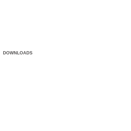
Bürgerservice
Politik
Kultur und Freizeit
DOWNLOADS
Formulare
Gebühren / Verordnungen
Kundmachungen
Wetter Sillian
3-Tagesprognose