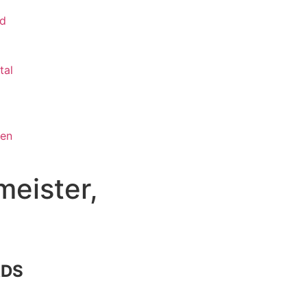
nd
tal
ten
eister,
DS