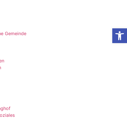
Werkzeugl
che Gemeinde
en
n
nghof
oziales