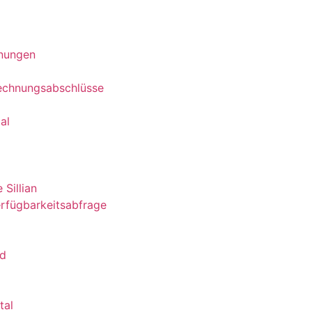
nungen
echnungsabschlüsse
al
 Sillian
rfügbarkeitsabfrage
nd
tal