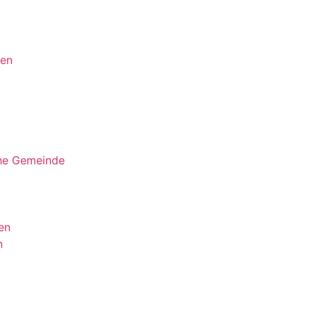
ten
che Gemeinde
en
n