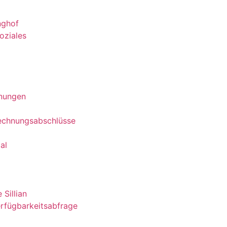
nghof
oziales
nungen
echnungsabschlüsse
al
 Sillian
rfügbarkeitsabfrage