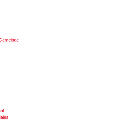
e Gemeinde
of
iales