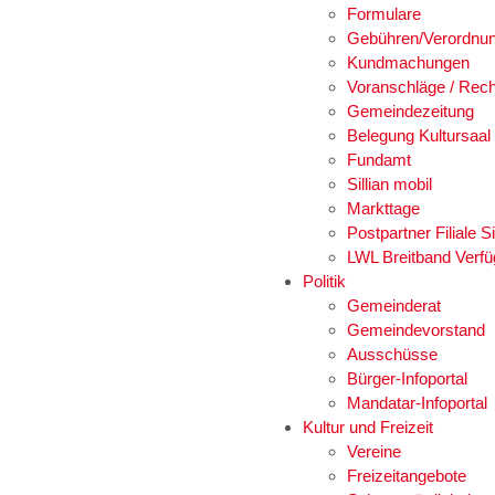
Formulare
Gebühren/Verordnu
Kundmachungen
Voranschläge / Rec
Gemeindezeitung
Belegung Kultursaal
Fundamt
Sillian mobil
Markttage
Postpartner Filiale Si
LWL Breitband Verfü
Politik
Gemeinderat
Gemeindevorstand
Ausschüsse
Bürger-Infoportal
Mandatar-Infoportal
Kultur und Freizeit
Vereine
Freizeitangebote