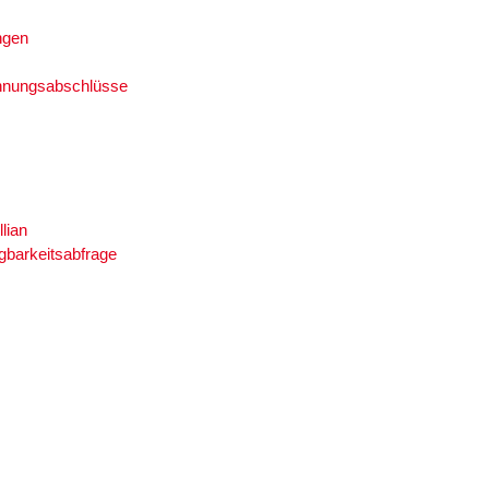
ngen
hnungsabschlüsse
llian
gbarkeitsabfrage