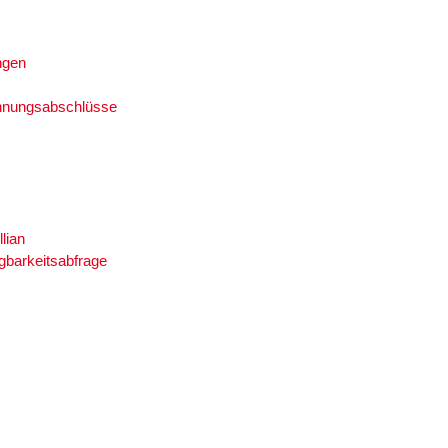
ngen
hnungsabschlüsse
llian
gbarkeitsabfrage