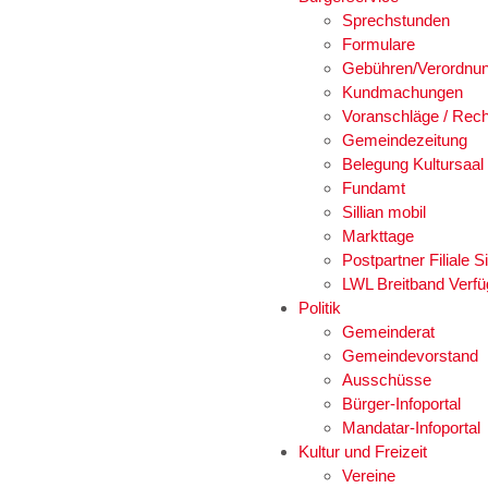
Sprechstunden
Formulare
Gebühren/Verordnu
Kundmachungen
Voranschläge / Rec
Gemeindezeitung
Belegung Kultursaal
Fundamt
Sillian mobil
Markttage
Postpartner Filiale Si
LWL Breitband Verfü
Politik
Gemeinderat
Gemeindevorstand
Ausschüsse
Bürger-Infoportal
Mandatar-Infoportal
Kultur und Freizeit
Vereine