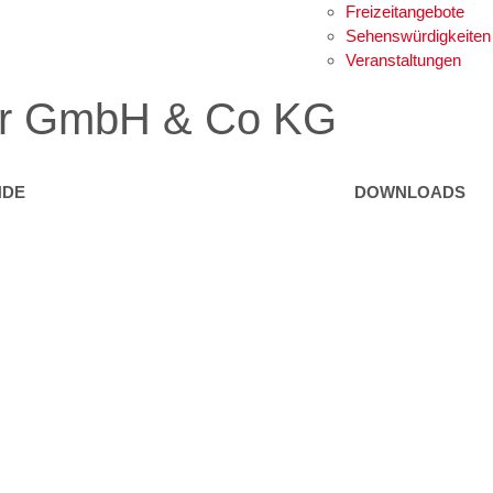
Freizeitangebote
Sehenswürdigkeiten
Veranstaltungen
ner GmbH & Co KG
NDE
DOWNLOADS
eeinrichtungen
Formulare
rvice
Gebühren / Verord
Kundmachungen
d Freizeit
Wetter Sillian
3-Tagesprognose