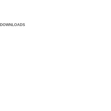
Kultur und Freizeit
DOWNLOADS
Formulare
Gebühren / Verordnungen
Kundmachungen
Wetter Sillian
3-Tagesprognose
Amtssignatur
Impressum
Datenschutz
Barrierefreiheitserklärung