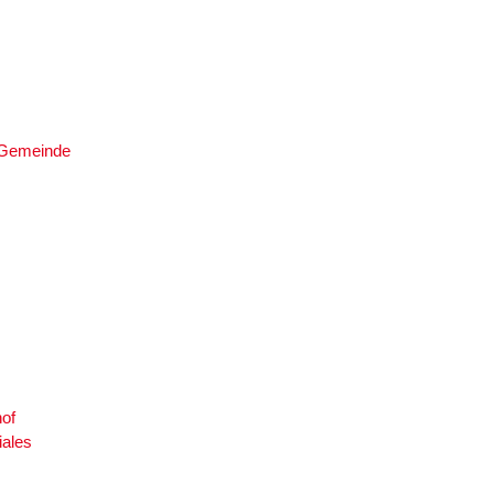
e Gemeinde
of
iales