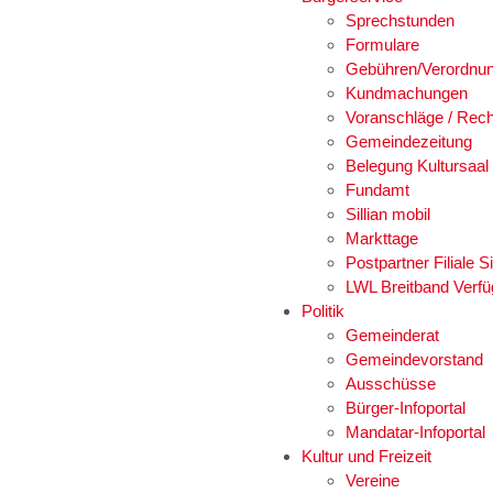
Sprechstunden
Formulare
Gebühren/Verordnu
Kundmachungen
Voranschläge / Rec
Gemeindezeitung
Belegung Kultursaal
Fundamt
Sillian mobil
Markttage
Postpartner Filiale Si
LWL Breitband Verfü
Politik
Gemeinderat
Gemeindevorstand
Ausschüsse
Bürger-Infoportal
Mandatar-Infoportal
Kultur und Freizeit
Vereine