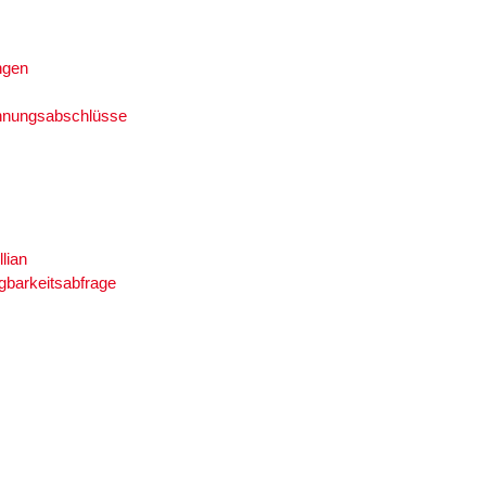
ngen
hnungsabschlüsse
llian
gbarkeitsabfrage