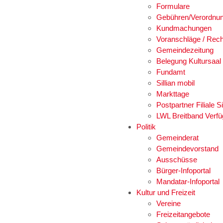
Formulare
Gebühren/Verordnu
Kundmachungen
Voranschläge / Rec
Gemeindezeitung
Belegung Kultursaal
Fundamt
Sillian mobil
Markttage
Postpartner Filiale Si
LWL Breitband Verfü
Politik
Gemeinderat
Gemeindevorstand
Ausschüsse
Bürger-Infoportal
Mandatar-Infoportal
Kultur und Freizeit
Vereine
Freizeitangebote