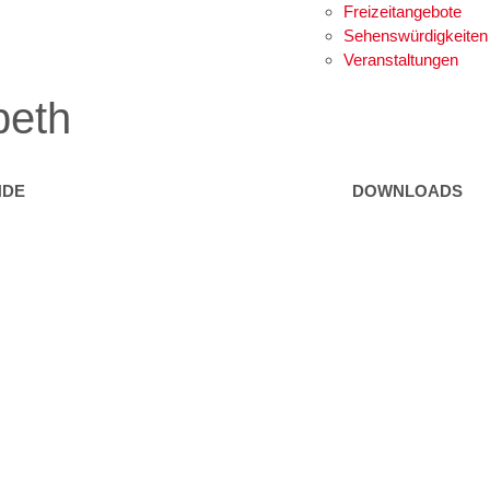
Freizeitangebote
Sehenswürdigkeiten
Veranstaltungen
beth
NDE
DOWNLOADS
eeinrichtungen
Formulare
rvice
Gebühren / Verord
Kundmachungen
d Freizeit
Wetter Sillian
3-Tagesprognose