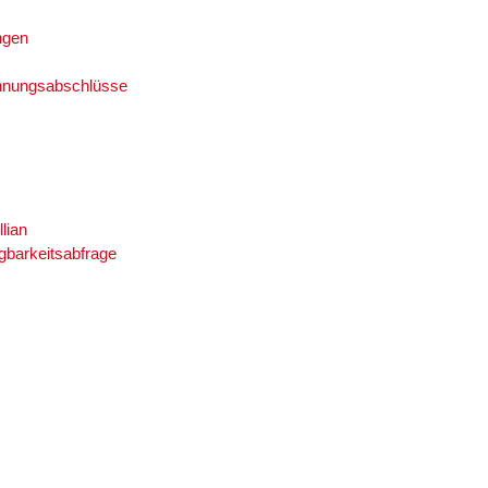
ngen
hnungsabschlüsse
llian
gbarkeitsabfrage