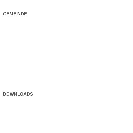
GEMEINDE
Gemeindeeinrichtungen
Bürgerservice
Politik
Kultur und Freizeit
DOWNLOADS
Formulare
Gebühren / Verordnungen