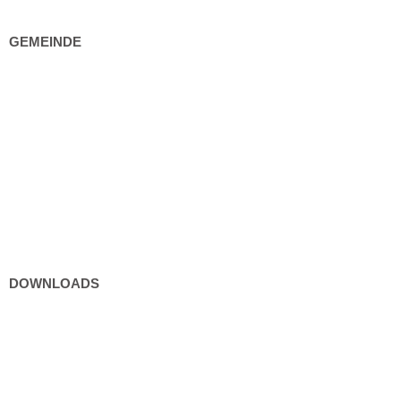
GEMEINDE
Gemeindeeinrichtungen
Bürgerservice
Politik
Kultur und Freizeit
DOWNLOADS
Formulare
Gebühren / Verordnungen