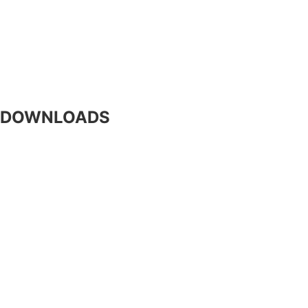
Bürgerservice
Politik
Kultur und Freizeit
DOWNLOADS
Formulare
Gebühren / Verordnungen
Kundmachungen
Wetter Sillian
3-Tagesprognose
Amtssignatur
Impressum