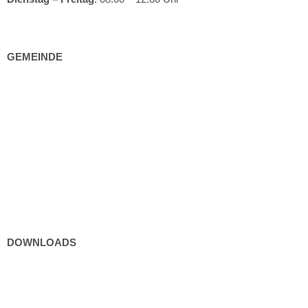
GEMEINDE
Gemeindeeinrichtungen
Bürgerservice
Politik
Kultur und Freizeit
DOWNLOADS
Formulare