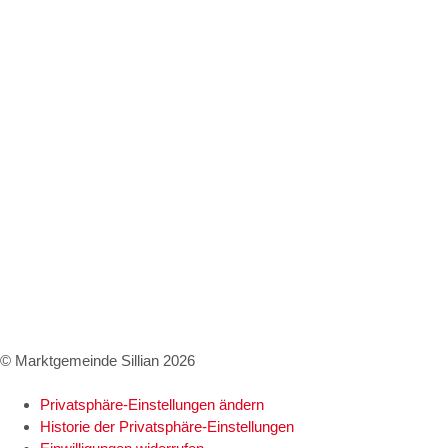
Gebühren / Verordnungen
Kundmachungen
Wetter Sillian
3-Tagesprognose
Amtssignatur
Impressum
Datenschutz
Barrierefreiheitserklärung
© Marktgemeinde Sillian 2026
Privatsphäre-Einstellungen ändern
Historie der Privatsphäre-Einstellungen