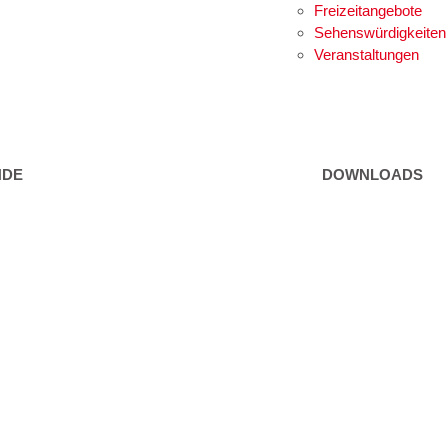
Freizeitangebote
Sehenswürdigkeiten
Veranstaltungen
NDE
DOWNLOADS
eeinrichtungen
Formulare
rvice
Gebühren / Verord
Kundmachungen
d Freizeit
Wetter Sillian
3-Tagesprognose