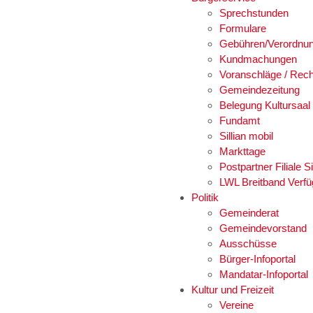
Sprechstunden
Formulare
Gebühren/Verordnu
Kundmachungen
Voranschläge / Rec
Gemeindezeitung
Belegung Kultursaal
Fundamt
Sillian mobil
Markttage
Postpartner Filiale Si
LWL Breitband Verfü
Politik
Gemeinderat
Gemeindevorstand
Ausschüsse
Bürger-Infoportal
Mandatar-Infoportal
Kultur und Freizeit
Vereine