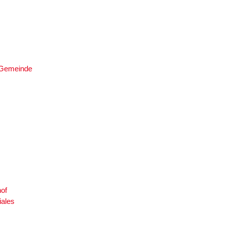
e Gemeinde
of
iales