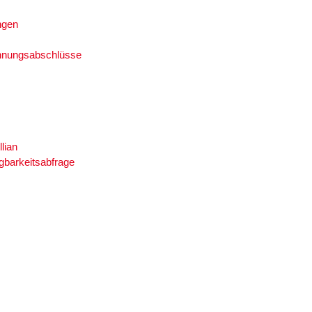
ngen
hnungsabschlüsse
llian
gbarkeitsabfrage