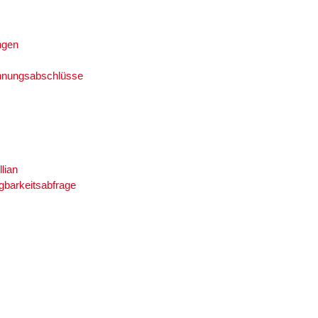
ngen
hnungsabschlüsse
llian
gbarkeitsabfrage