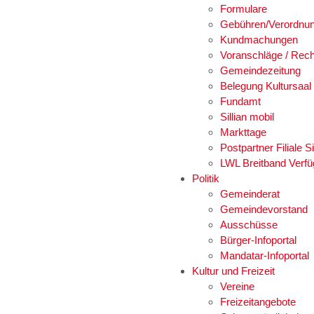
Formulare
Gebühren/Verordnu
Kundmachungen
Voranschläge / Rec
Gemeindezeitung
Belegung Kultursaal
Fundamt
Sillian mobil
Markttage
Postpartner Filiale Si
LWL Breitband Verfü
Politik
Gemeinderat
Gemeindevorstand
Ausschüsse
Bürger-Infoportal
Mandatar-Infoportal
Kultur und Freizeit
Vereine
Freizeitangebote