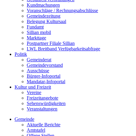
Kundmachungen
Voranschläge / Rechnungsabschlüsse
Gemeindezeitung
Belegung Kultursaal
Fundamt
Sillian mobil
Markttage
Postpartner Filiale Sillian
LWL Breitband Verfügbarkeitsabfrage
Politik
Gemeinderat
Gemeindevorstand
Ausschüsse
Bürger-Infoportal
Mandatar-Infoportal
Kultur und Freizeit
Vereine
Freizeitangebote
Sehenswürdigkeiten
Veranstaltungen
Gemeinde
Aktuelle Berichte
Amtstafel
Offene Stellen