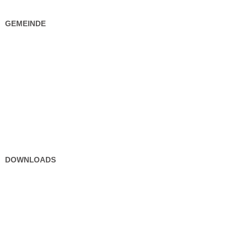
GEMEINDE
Gemeindeeinrichtungen
Bürgerservice
Politik
Kultur und Freizeit
DOWNLOADS
Formulare
Gebühren / Verordnungen