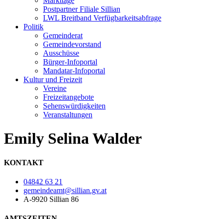
Markttage
Postpartner Filiale Sillian
LWL Breitband Verfügbarkeitsabfrage
Politik
Gemeinderat
Gemeindevorstand
Ausschüsse
Bürger-Infoportal
Mandatar-Infoportal
Kultur und Freizeit
Vereine
Freizeitangebote
Sehenswürdigkeiten
Veranstaltungen
Emily Selina Walder
KONTAKT
04842 63 21
gemeindeamt@sillian.gv.at
A-9920 Sillian 86
AMTSZEITEN