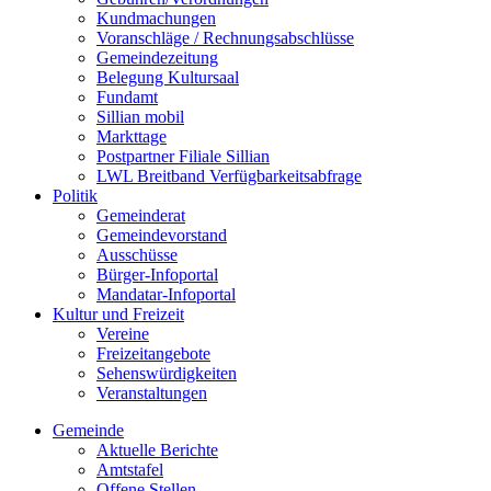
Kundmachungen
Voranschläge / Rechnungsabschlüsse
Gemeindezeitung
Belegung Kultursaal
Fundamt
Sillian mobil
Markttage
Postpartner Filiale Sillian
LWL Breitband Verfügbarkeitsabfrage
Politik
Gemeinderat
Gemeindevorstand
Ausschüsse
Bürger-Infoportal
Mandatar-Infoportal
Kultur und Freizeit
Vereine
Freizeitangebote
Sehenswürdigkeiten
Veranstaltungen
Gemeinde
Aktuelle Berichte
Amtstafel
Offene Stellen