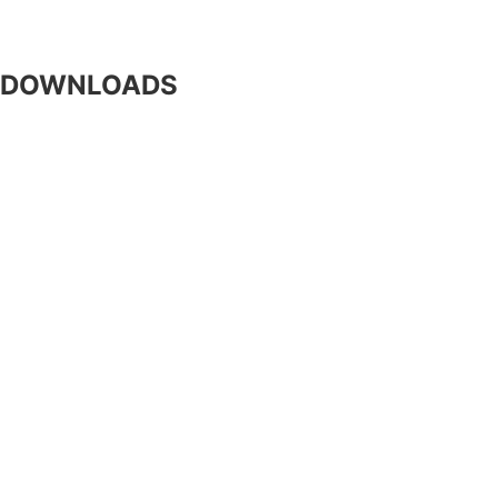
Kultur und Freizeit
DOWNLOADS
Formulare
Gebühren / Verordnungen
Kundmachungen
Wetter Sillian
3-Tagesprognose
Amtssignatur
Impressum
Datenschutz
Barrierefreiheitserklärung