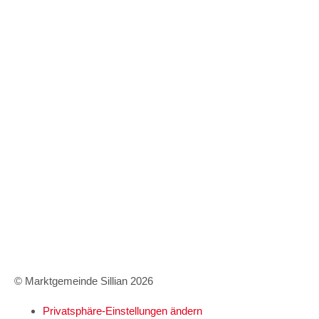
Gebühren / Verordnungen
Kundmachungen
Wetter Sillian
3-Tagesprognose
Amtssignatur
Impressum
Datenschutz
Barrierefreiheitserklärung
© Marktgemeinde Sillian 2026
Privatsphäre-Einstellungen ändern