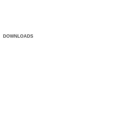
Kultur und Freizeit
DOWNLOADS
Formulare
Gebühren / Verordnungen
Kundmachungen
Wetter Sillian
3-Tagesprognose
Amtssignatur
Impressum