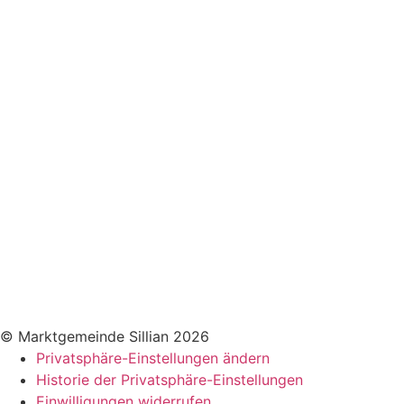
Formulare
Gebühren / Verordnungen
Kundmachungen
Wetter Sillian
3-Tagesprognose
Amtssignatur
Impressum
Datenschutz
Barrierefreiheitserklärung
© Marktgemeinde Sillian 2026
Privatsphäre-Einstellungen ändern
Historie der Privatsphäre-Einstellungen
Einwilligungen widerrufen